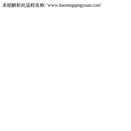
未能解析此远程名称: 'www.liaoningqingyuan.com'